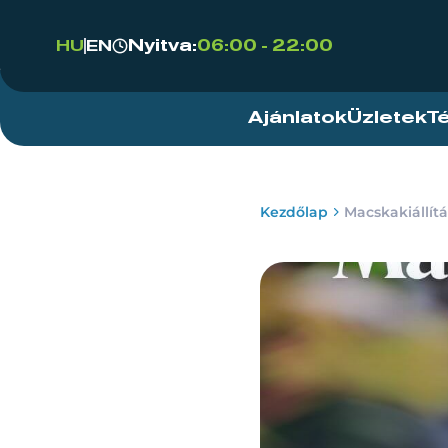
Nyitva:
06:00 - 22:00
HU
EN
Ajánlatok
Üzletek
T
Kezdőlap
Macskakiállítá