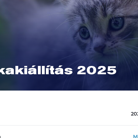
akiállítás 2025
202
a
M