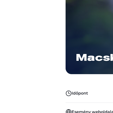
Macsk
Időpont
Esemény weboldal