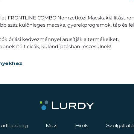
et FRONTLINE COMBO Nemzetközi Macskakiállítást ren
öbb száz különleges macska, gyerekprogramok, táp és felsz
rtók óriási kedvezménnyel árusítják a termékeiket.
bbnek ítélt cicák, különdíjazásban részesülnek!
nyekhez
tarthatóság
Mozi
Hírek
Szolgáltat