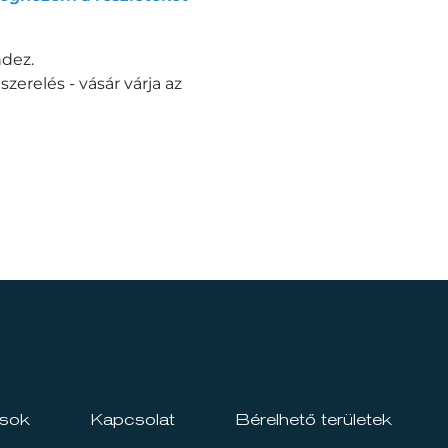
dez.
erelés - vásár várja az
ások
Kapcsolat
Bérelhető területek