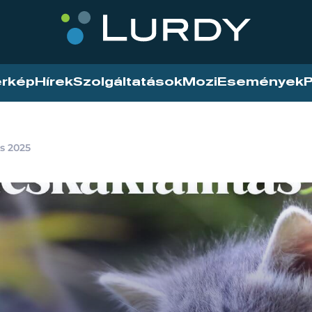
érkép
Hírek
Szolgáltatások
Mozi
Események
P
s 2025