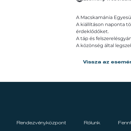
A Macskamánia Egyesül
A kiállításon naponta t
érdeklődőket.
A táp és felszerelésgyá
A közönség által legsze
Vissza az esemé
Rendezvényközpont
Rólunk
Fenn