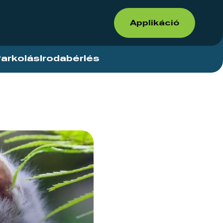
Applikáció
arkolás
Irodabérlés