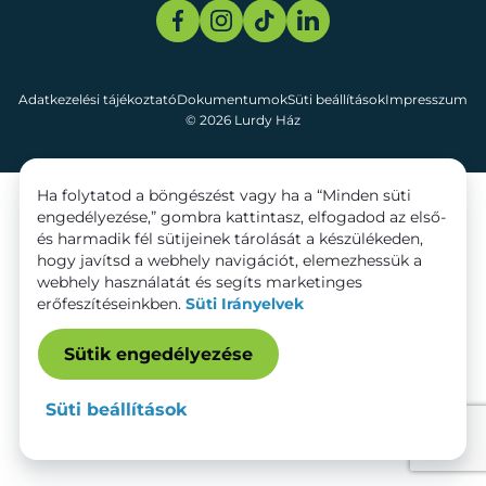
Adatkezelési tájékoztató
Dokumentumok
Süti beállítások
Impresszum
© 2026 Lurdy Ház
Ha folytatod a böngészést vagy ha a “Minden süti
engedélyezése,” gombra kattintasz, elfogadod az első-
és harmadik fél sütijeinek tárolását a készülékeden,
hogy javítsd a webhely navigációt, elemezhessük a
webhely használatát és segíts marketinges
erőfeszítéseinkben.
Süti Irányelvek
Sütik engedélyezése
Süti beállítások