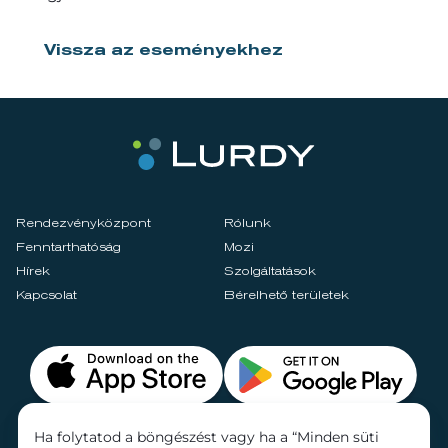
Vissza az eseményekhez
Rendezvényközpont
Rólunk
Fenntarthatóság
Mozi
Hírek
Szolgáltatások
Kapcsolat
Bérelhető területek
Ha folytatod a böngészést vagy ha a “Minden süti