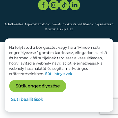
Adatkezelési tájékoztató
Dokumentumok
Süti beállítások
Impresszum
© 2026 Lurdy Ház
Ha folytatod a böngészést vagy ha a “Minden süti
engedélyezése,” gombra kattintasz, elfogadod az első-
és harmadik fél sütijeinek tárolását a készülékeden,
hogy javítsd a webhely navigációt, elemezhessük a
webhely használatát és segíts marketinges
erőfeszítéseinkben.
Süti Irányelvek
Sütik engedélyezése
Süti beállítások