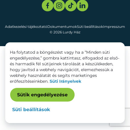
Adatkezelési tájékoztató
Dokumentumok
Süti beállítások
Impresszum
© 2026 Lurdy Ház
Ha folytatod a böngészést vagy ha a “Minden süti
engedélyezése,” gombra kattintasz, elfogadod az első-
és harmadik fél sütijeinek tárolását a készülékeden,
hogy javítsd a webhely navigációt, elemezhessük a
webhely használatát és segíts marketinges
erőfeszítéseinkben.
Süti Irányelvek
Sütik engedélyezése
Süti beállítások