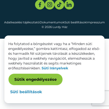
Adatkezelési tájékoztató
Dokumentumok
Süti beállítások
Impresszum
© 2026 Lurdy Ház
Ha folytatod a böngészést vagy ha a “Minden süti
engedélyezése,” gombra kattintasz, elfogadod az első-
és harmadik fél sütijeinek tárolását a készülékeden,
hogy javítsd a webhely navigációt, elemezhessük a
webhely használatát és segíts marketinges
erőfeszítéseinkben.
Süti Irányelvek
Sütik engedélyezése
Süti beállítások