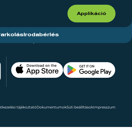
Applikáció
arkolás
Irodabérlés
ások
Kapcsolat
Bérelhető területek
tkezelési tájékoztató
Dokumentumok
Süti beállítások
Impresszum