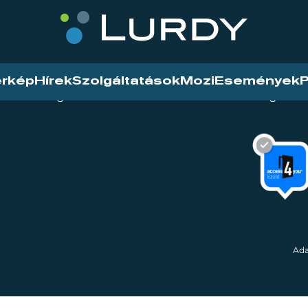
érkép
Hírek
Szolgáltatások
Mozi
Események
P
tarthatóság
Mozi
Hírek
Szolgáltat
Ada