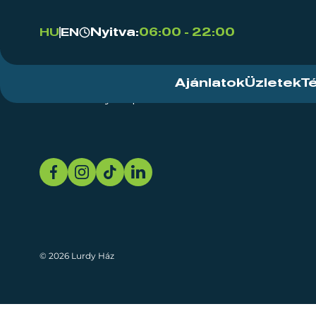
Nyitva:
06:00 - 22:00
HU
EN
Ajánlatok
Üzletek
T
Rendezvényközpont
Rólunk
Fenn
© 2026 Lurdy Ház