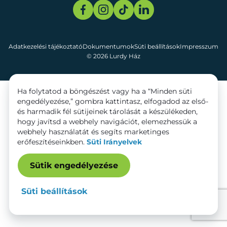
Adatkezelési tájékoztató
Dokumentumok
Süti beállítások
Impresszum
© 2026 Lurdy Ház
Ha folytatod a böngészést vagy ha a “Minden süti
engedélyezése,” gombra kattintasz, elfogadod az első-
és harmadik fél sütijeinek tárolását a készülékeden,
hogy javítsd a webhely navigációt, elemezhessük a
webhely használatát és segíts marketinges
erőfeszítéseinkben.
Süti Irányelvek
Sütik engedélyezése
Süti beállítások