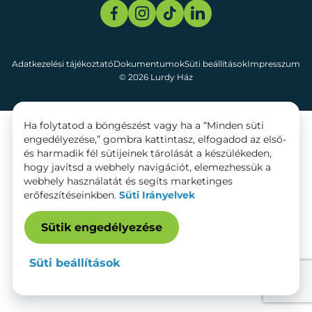
Adatkezelési tájékoztató
Dokumentumok
Süti beállítások
Impresszum
© 2026 Lurdy Ház
Ha folytatod a böngészést vagy ha a “Minden süti
engedélyezése,” gombra kattintasz, elfogadod az első-
és harmadik fél sütijeinek tárolását a készülékeden,
hogy javítsd a webhely navigációt, elemezhessük a
webhely használatát és segíts marketinges
erőfeszítéseinkben.
Süti Irányelvek
Sütik engedélyezése
Süti beállítások