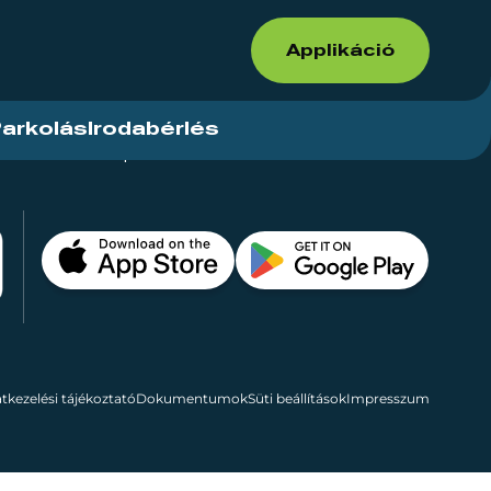
Applikáció
arkolás
Irodabérlés
ások
Kapcsolat
Bérelhető területek
tkezelési tájékoztató
Dokumentumok
Süti beállítások
Impresszum