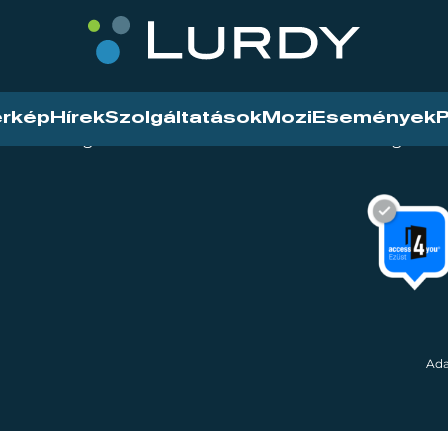
érkép
Hírek
Szolgáltatások
Mozi
Események
P
tarthatóság
Mozi
Hírek
Szolgáltat
Ada