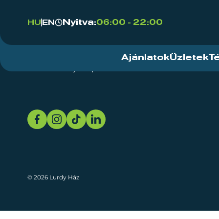
Nyitva:
06:00 - 22:00
HU
EN
Ajánlatok
Üzletek
T
Rendezvényközpont
Rólunk
Fenn
© 2026 Lurdy Ház