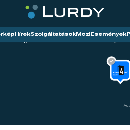
érkép
Hírek
Szolgáltatások
Mozi
Események
P
tarthatóság
Mozi
Hírek
Szolgáltat
Ada