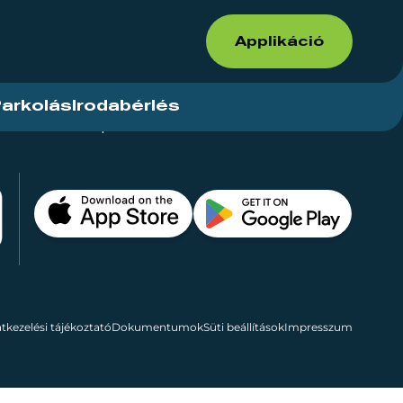
Applikáció
arkolás
Irodabérlés
ások
Kapcsolat
Bérelhető területek
tkezelési tájékoztató
Dokumentumok
Süti beállítások
Impresszum