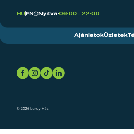
Nyitva:
06:00 - 22:00
HU
EN
Ajánlatok
Üzletek
T
Rendezvényközpont
Rólunk
Fenn
© 2026 Lurdy Ház