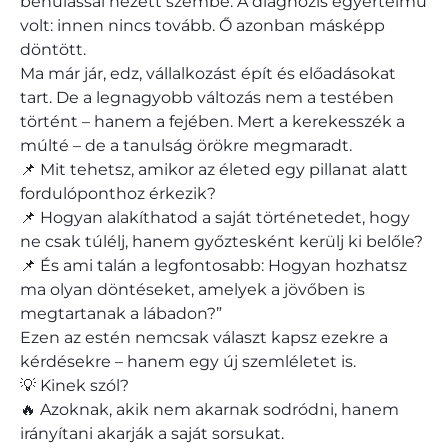
bénulással nézett szembe. A diagnózis egyértelmű
volt: innen nincs tovább. Ő azonban másképp
döntött.
Ma már jár, edz, vállalkozást épít és előadásokat
tart. De a legnagyobb változás nem a testében
történt – hanem a fejében. Mert a kerekesszék a
múlté – de a tanulság örökre megmaradt.
📌 Mit tehetsz, amikor az életed egy pillanat alatt
fordulóponthoz érkezik?
📌 Hogyan alakíthatod a saját történetedet, hogy
ne csak túlélj, hanem győztesként kerülj ki belőle?
📌 És ami talán a legfontosabb: Hogyan hozhatsz
ma olyan döntéseket, amelyek a jövőben is
megtartanak a lábadon?”
Ezen az estén nemcsak választ kapsz ezekre a
kérdésekre – hanem egy új szemléletet is.
💡 Kinek szól?
🔥 Azoknak, akik nem akarnak sodródni, hanem
irányítani akarják a saját sorsukat.