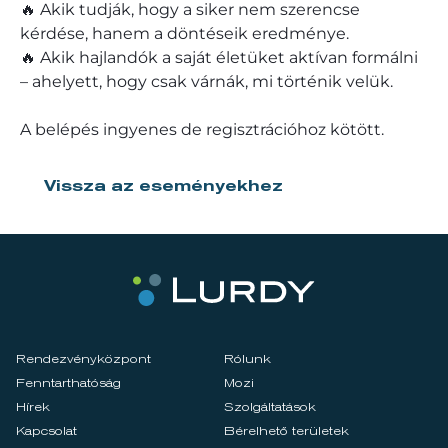
🔥 Akik tudják, hogy a siker nem szerencse
kérdése, hanem a döntéseik eredménye.
🔥 Akik hajlandók a saját életüket aktívan formálni
– ahelyett, hogy csak várnák, mi történik velük.
A belépés ingyenes de regisztrációhoz kötött.
Vissza az eseményekhez
Rendezvényközpont
Rólunk
Fenntarthatóság
Mozi
Hírek
Szolgáltatások
Kapcsolat
Bérelhető területek