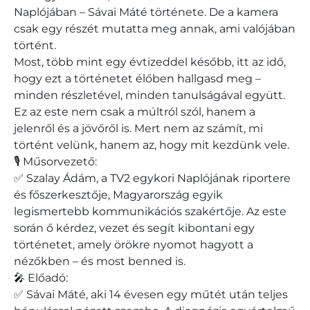
Naplójában – Sávai Máté története. De a kamera
csak egy részét mutatta meg annak, ami valójában
történt.
Most, több mint egy évtizeddel később, itt az idő,
hogy ezt a történetet élőben hallgasd meg –
minden részletével, minden tanulságával együtt.
Ez az este nem csak a múltról szól, hanem a
jelenről és a jövőről is. Mert nem az számít, mi
történt velünk, hanem az, hogy mit kezdünk vele.
🎙️ Műsorvezető:
✅ Szalay Ádám, a TV2 egykori Naplójának riportere
és főszerkesztője, Magyarország egyik
legismertebb kommunikációs szakértője. Az este
során ő kérdez, vezet és segít kibontani egy
történetet, amely örökre nyomot hagyott a
nézőkben – és most benned is.
🎤 Előadó:
✅ Sávai Máté, aki 14 évesen egy műtét után teljes