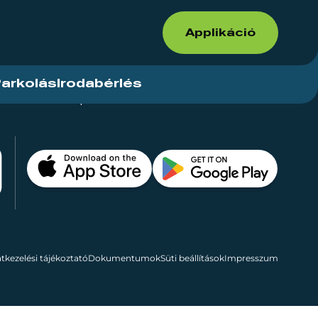
Applikáció
arkolás
Irodabérlés
ások
Kapcsolat
Bérelhető területek
tkezelési tájékoztató
Dokumentumok
Süti beállítások
Impresszum