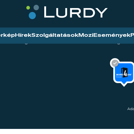
érkép
Hírek
Szolgáltatások
Mozi
Események
P
tarthatóság
Mozi
Hírek
Szolgáltat
Ada