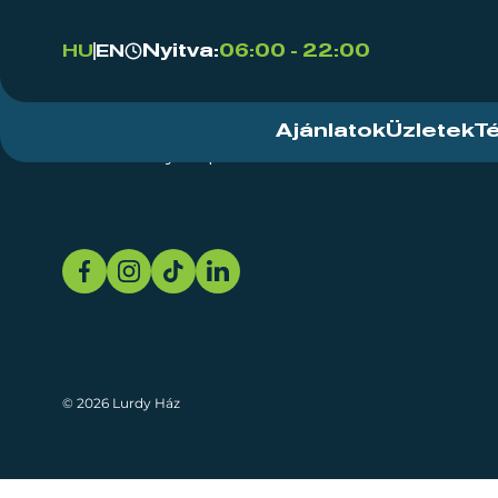
Nyitva:
06:00 - 22:00
HU
EN
Ajánlatok
Üzletek
T
Rendezvényközpont
Rólunk
Fenn
© 2026 Lurdy Ház