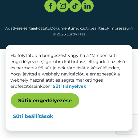
Adatkezelési tájékoztató
Dokumentumok
Süti beállítások
Impresszum
© 2026 Lurdy Ház
Ha folytatod a böngészést vagy ha a “Minden süti
engedélyezése,” gombra kattintasz, elfogadod az első-
és harmadik fél sütijeinek tárolását a készülékeden,
hogy javítsd a webhely navigációt, elemezhessük a
webhely használatát és segíts marketinges
erőfeszítéseinkben.
Süti Irányelvek
Sütik engedélyezése
Süti beállítások