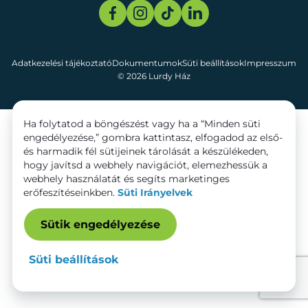
Adatkezelési tájékoztató
Dokumentumok
Süti beállítások
Impresszum
© 2026 Lurdy Ház
Ha folytatod a böngészést vagy ha a “Minden süti
engedélyezése,” gombra kattintasz, elfogadod az első-
és harmadik fél sütijeinek tárolását a készülékeden,
hogy javítsd a webhely navigációt, elemezhessük a
webhely használatát és segíts marketinges
erőfeszítéseinkben.
Süti Irányelvek
Sütik engedélyezése
Süti beállítások