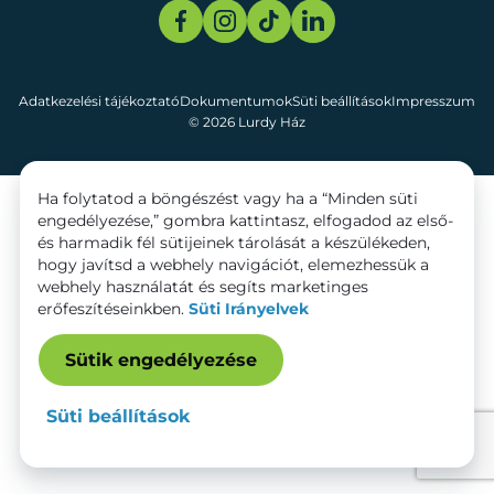
Adatkezelési tájékoztató
Dokumentumok
Süti beállítások
Impresszum
© 2026 Lurdy Ház
Ha folytatod a böngészést vagy ha a “Minden süti
engedélyezése,” gombra kattintasz, elfogadod az első-
és harmadik fél sütijeinek tárolását a készülékeden,
hogy javítsd a webhely navigációt, elemezhessük a
webhely használatát és segíts marketinges
erőfeszítéseinkben.
Süti Irányelvek
Sütik engedélyezése
Süti beállítások