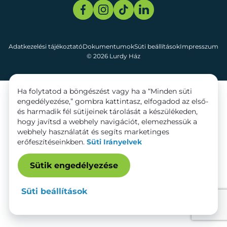
Adatkezelési tájékoztató
Dokumentumok
Süti beállítások
Impresszum
© 2026 Lurdy Ház
Ha folytatod a böngészést vagy ha a “Minden süti
engedélyezése,” gombra kattintasz, elfogadod az első-
és harmadik fél sütijeinek tárolását a készülékeden,
hogy javítsd a webhely navigációt, elemezhessük a
webhely használatát és segíts marketinges
erőfeszítéseinkben.
Süti Irányelvek
Sütik engedélyezése
Süti beállítások