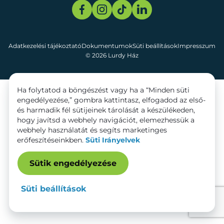
Adatkezelési tájékoztató
Dokumentumok
Süti beállítások
Impresszum
© 2026 Lurdy Ház
Ha folytatod a böngészést vagy ha a “Minden süti
engedélyezése,” gombra kattintasz, elfogadod az első-
és harmadik fél sütijeinek tárolását a készülékeden,
hogy javítsd a webhely navigációt, elemezhessük a
webhely használatát és segíts marketinges
erőfeszítéseinkben.
Süti Irányelvek
Sütik engedélyezése
Süti beállítások