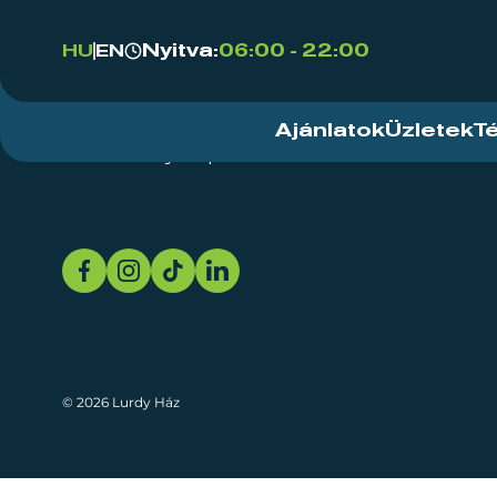
Nyitva:
06:00 - 22:00
HU
EN
Ajánlatok
Üzletek
T
Rendezvényközpont
Rólunk
Fenn
© 2026 Lurdy Ház