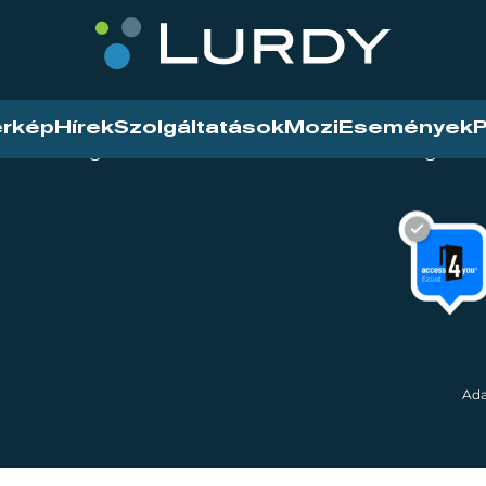
érkép
Hírek
Szolgáltatások
Mozi
Események
P
tarthatóság
Mozi
Hírek
Szolgáltat
Ada