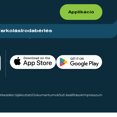
Applikáció
arkolás
Irodabérlés
ások
Kapcsolat
Bérelhető területek
tkezelési tájékoztató
Dokumentumok
Süti beállítások
Impresszum