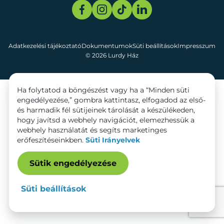
Adatkezelési tájékoztató
Dokumentumok
Süti beállítások
Impresszum
© 2026 Lurdy Ház
Ha folytatod a böngészést vagy ha a “Minden süti
engedélyezése,” gombra kattintasz, elfogadod az első-
és harmadik fél sütijeinek tárolását a készülékeden,
hogy javítsd a webhely navigációt, elemezhessük a
webhely használatát és segíts marketinges
erőfeszítéseinkben.
Süti Irányelvek
Sütik engedélyezése
Süti beállítások