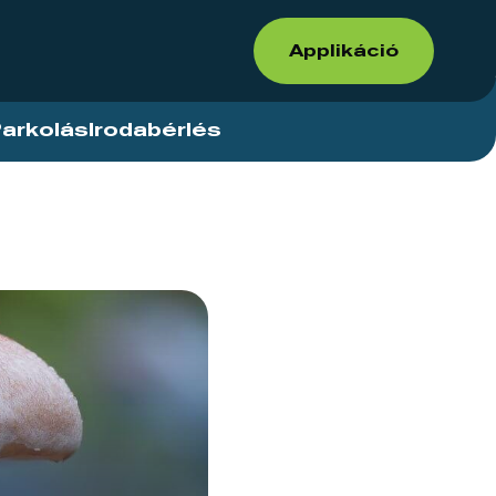
Applikáció
arkolás
Irodabérlés