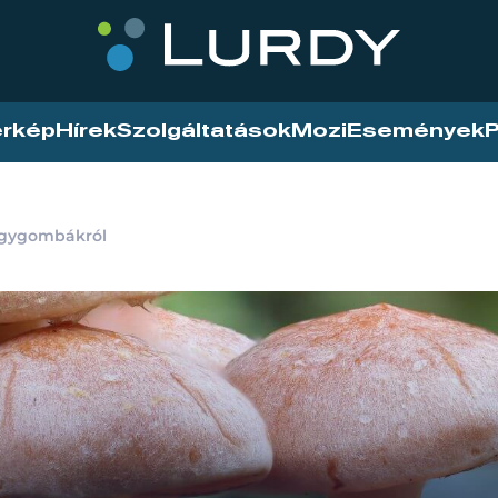
érkép
Hírek
Szolgáltatások
Mozi
Események
P
ógygombákról