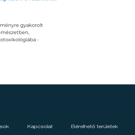
ítményre gyakorolt
zemészetben,
otoxikológiába -
ások
Kapcsolat
Bérelhető területek