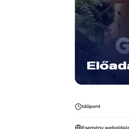
Előad
Időpont
Esemény weboldal