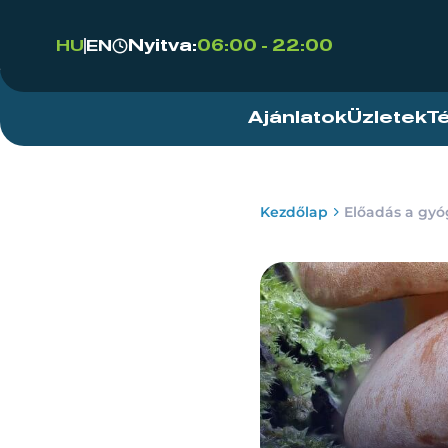
Nyitva:
06:00 - 22:00
HU
EN
Ajánlatok
Üzletek
T
Kezdőlap
Előadás a gy