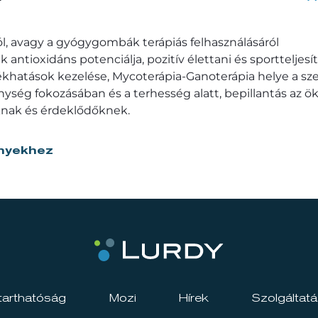
ól, avagy a gyógygombák terápiás felhasználásáról
ntioxidáns potenciálja, pozitív élettani és sportteljes
lékhatások kezelése, Mycoterápia-Ganoterápia helye a s
ség fokozásában és a terhesség alatt, bepillantás az ök
nak és érdeklődőknek.
nyekhez
tarthatóság
Mozi
Hírek
Szolgáltat