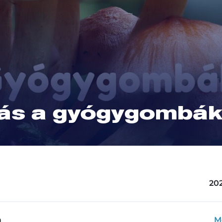
ás a gyógygombák
202
a
M