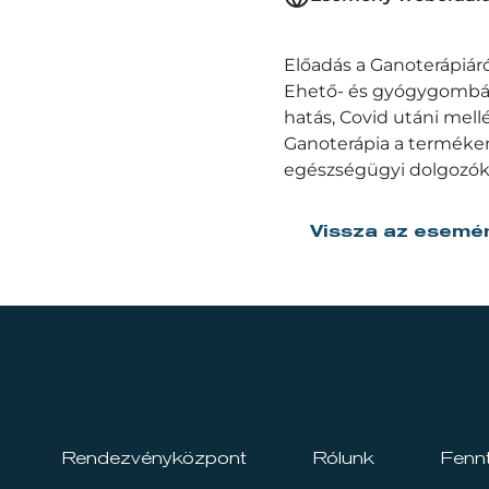
Előadás a Ganoterápiár
Ehető- és gyógygombák a
hatás, Covid utáni mel
Ganoterápia a termékeny
egészségügyi dolgozók
Vissza az esemé
Rendezvényközpont
Rólunk
Fenn