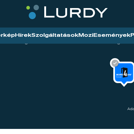
érkép
Hírek
Szolgáltatások
Mozi
Események
P
tarthatóság
Mozi
Hírek
Szolgáltat
Ada