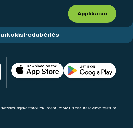
Applikáció
arkolás
Irodabérlés
ások
Kapcsolat
Bérelhető területek
tkezelési tájékoztató
Dokumentumok
Süti beállítások
Impresszum