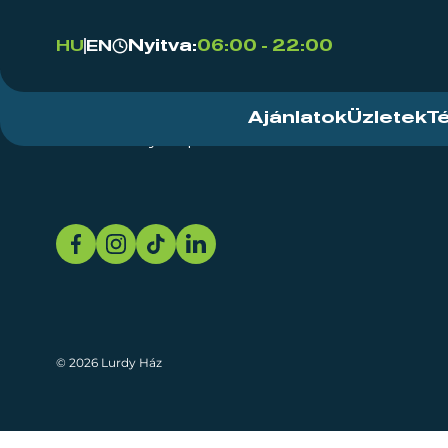
Nyitva:
06:00 - 22:00
HU
EN
Ajánlatok
Üzletek
T
Rendezvényközpont
Rólunk
Fenn
© 2026 Lurdy Ház