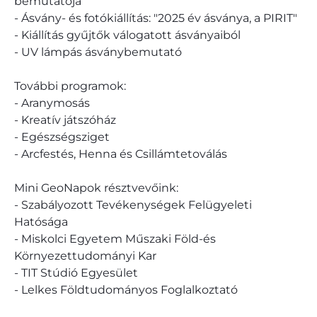
bemutatója
- Ásvány- és fotókiállítás: "2025 év ásványa, a PIRIT"
- Kiállítás gyűjtők válogatott ásványaiból
- UV lámpás ásványbemutató
További programok:
- Aranymosás
- Kreatív játszóház
- Egészségsziget
- Arcfestés, Henna és Csillámtetoválás
Mini GeoNapok résztvevőink:
- Szabályozott Tevékenységek Felügyeleti
Hatósága
- Miskolci Egyetem Műszaki Föld-és
Környezettudományi Kar
- TIT Stúdió Egyesület
- Lelkes Földtudományos Foglalkoztató