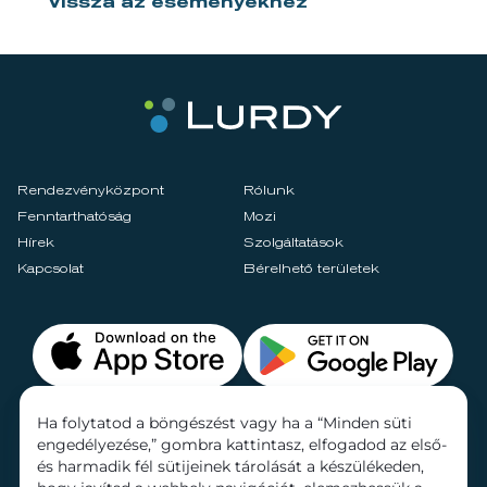
Vissza az eseményekhez
Rendezvényközpont
Rólunk
Fenntarthatóság
Mozi
Hírek
Szolgáltatások
Kapcsolat
Bérelhető területek
Ha folytatod a böngészést vagy ha a “Minden süti
engedélyezése,” gombra kattintasz, elfogadod az első-
és harmadik fél sütijeinek tárolását a készülékeden,