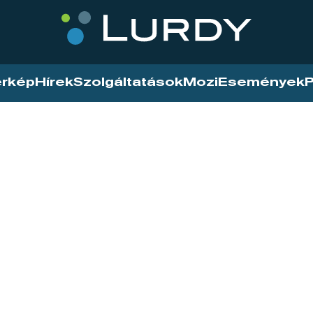
érkép
Hírek
Szolgáltatások
Mozi
Események
P