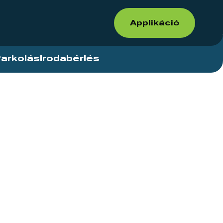
Applikáció
arkolás
Irodabérlés