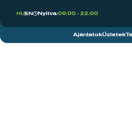
Nyitva:
06:00 - 22:00
HU
EN
Ajánlatok
Üzletek
T