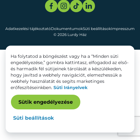
Adatkezelési tájékoztató
Dokumentumok
Süti beállítások
Impresszum
© 2026 Lurdy Ház
Ha folytatod a böngészést vagy ha a “Minden süti
engedélyezése,” gombra kattintasz, elfogadod az első-
és harmadik fél sütijeinek tárolását a készülékeden,
hogy javítsd a webhely navigációt, elemezhessük a
webhely használatát és segíts marketinges
erőfeszítéseinkben.
Süti Irányelvek
Sütik engedélyezése
Süti beállítások