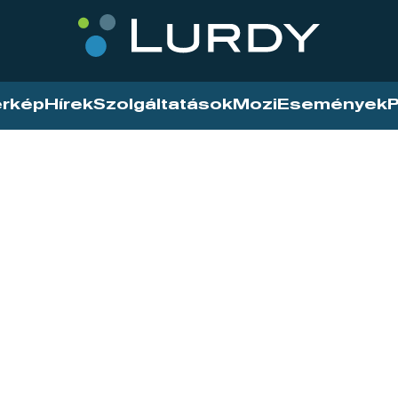
érkép
Hírek
Szolgáltatások
Mozi
Események
P