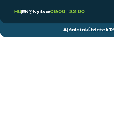
Nyitva:
06:00 - 22:00
HU
EN
Ajánlatok
Üzletek
T