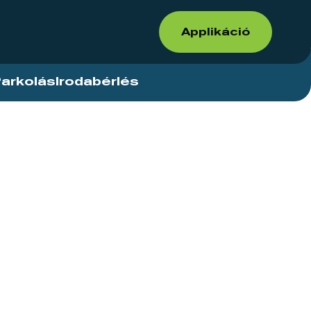
Applikáció
arkolás
Irodabérlés