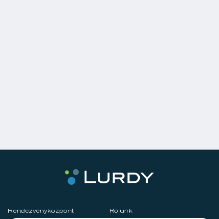
Rendezvényközpont
Rólunk