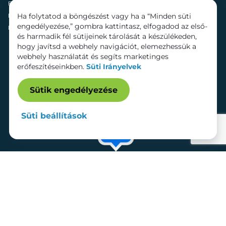
Fenntarthatóság
Mozi
Ha folytatod a böngészést vagy ha a “Minden süti
Hírek
Szolgáltatások
engedélyezése,” gombra kattintasz, elfogadod az első-
Kapcsolat
Bérelhető területek
és harmadik fél sütijeinek tárolását a készülékeden,
hogy javítsd a webhely navigációt, elemezhessük a
webhely használatát és segíts marketinges
erőfeszítéseinkben.
Süti Irányelvek
Sütik engedélyezése
Süti beállítások
Adatkezelési tájékoztató
Dokumentumok
Süti beállítások
Impresszum
© 2026 Lurdy Ház