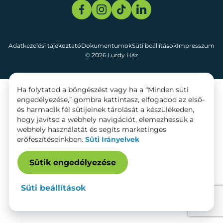
Adatkezelési tájékoztató
Dokumentumok
Süti beállítások
Impresszum
© 2026 Lurdy Ház
Ha folytatod a böngészést vagy ha a “Minden süti
engedélyezése,” gombra kattintasz, elfogadod az első-
és harmadik fél sütijeinek tárolását a készülékeden,
hogy javítsd a webhely navigációt, elemezhessük a
webhely használatát és segíts marketinges
erőfeszítéseinkben.
Süti Irányelvek
Sütik engedélyezése
Süti beállítások