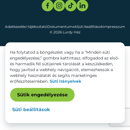
Adatkezelési tájékoztató
Dokumentumok
Süti beállítások
Impresszum
© 2026 Lurdy Ház
Ha folytatod a böngészést vagy ha a “Minden süti
engedélyezése,” gombra kattintasz, elfogadod az első-
és harmadik fél sütijeinek tárolását a készülékeden,
hogy javítsd a webhely navigációt, elemezhessük a
webhely használatát és segíts marketinges
erőfeszítéseinkben.
Süti Irányelvek
Sütik engedélyezése
Süti beállítások