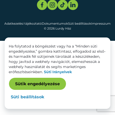
Adatkezelési tájékoztató
Dokumentumok
Süti beállítások
Impresszum
© 2026 Lurdy Ház
Ha folytatod a böngészést vagy ha a “Minden süti
engedélyezése,” gombra kattintasz, elfogadod az első-
és harmadik fél sütijeinek tárolását a készülékeden,
hogy javítsd a webhely navigációt, elemezhessük a
webhely használatát és segíts marketinges
erőfeszítéseinkben.
Süti Irányelvek
Sütik engedélyezése
Süti beállítások