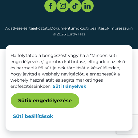
Adatkezelési tájékoztató
Dokumentumok
Süti beállítások
Impresszum
© 2026 Lurdy Ház
Ha folytatod a böngészést vagy ha a “Minden süti
engedélyezése,” gombra kattintasz, elfogadod az első-
és harmadik fél sütijeinek tárolását a készülékeden,
hogy javítsd a webhely navigációt, elemezhessük a
webhely használatát és segíts marketinges
erőfeszítéseinkben.
Süti Irányelvek
Sütik engedélyezése
Süti beállítások