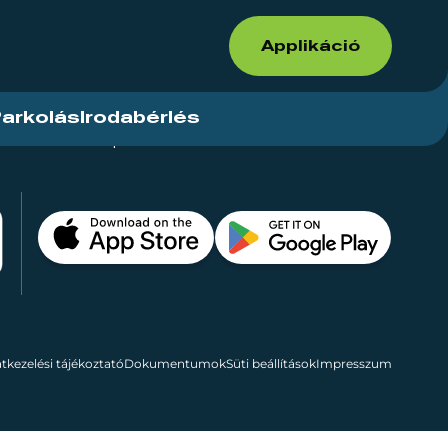
Applikáció
arkolás
Irodabérlés
ások
Kapcsolat
Bérelhető területek
tkezelési tájékoztató
Dokumentumok
Süti beállítások
Impresszum