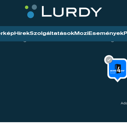
érkép
Hírek
Szolgáltatások
Mozi
Események
P
tarthatóság
Mozi
Hírek
Szolgáltat
Ada