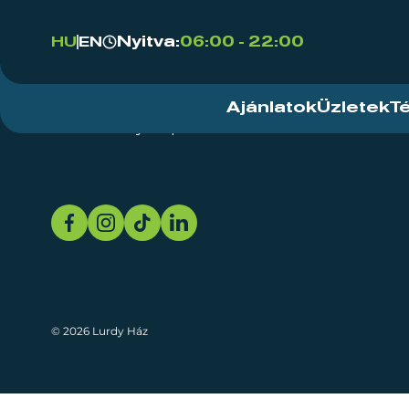
Nyitva:
06:00 - 22:00
HU
EN
Ajánlatok
Üzletek
T
Rendezvényközpont
Rólunk
Fenn
© 2026 Lurdy Ház