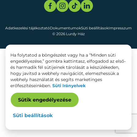
Adatkezelési tájékoztató
Dokumentumok
Süti beállítások
Impresszum
© 2026 Lurdy Ház
Ha folytatod a böngészést vagy ha a “Minden süti
engedélyezése,” gombra kattintasz, elfogadod az első-
és harmadik fél sütijeinek tárolását a készülékeden,
hogy javítsd a webhely navigációt, elemezhessük a
webhely használatát és segíts marketinges
erőfeszítéseinkben.
Süti Irányelvek
Sütik engedélyezése
Süti beállítások