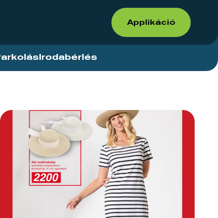
Applikáció
arkolás
Irodabérlés