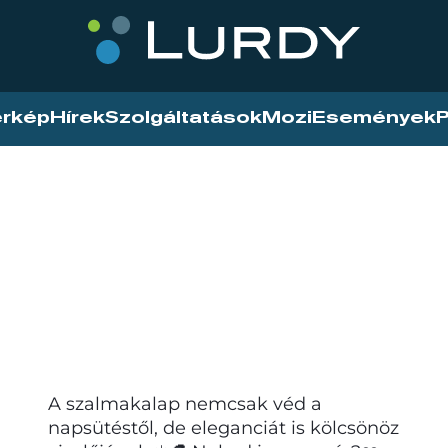
érkép
Hírek
Szolgáltatások
Mozi
Események
P
A szalmakalap nemcsak véd a
napsütéstől, de eleganciát is kölcsönöz