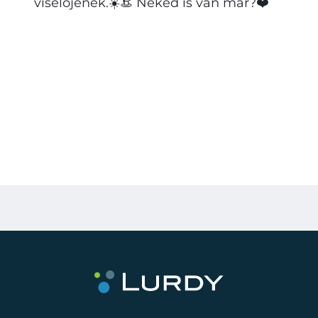
viselőjének.☀️👒 Neked is van már?❤️