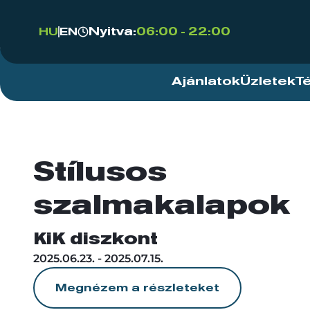
Nyitva:
06:00 - 22:00
HU
EN
Ajánlatok
Üzletek
T
Stílusos
szalmakalapok
KiK diszkont
2025.06.23. - 2025.07.15.
Megnézem a részleteket