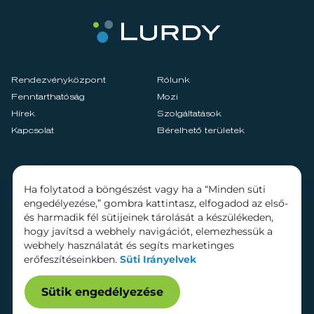
Rendezvényközpont
Rólunk
Fenntarthatóság
Mozi
Hírek
Szolgáltatások
Kapcsolat
Bérelhető területek
Ha folytatod a böngészést vagy ha a “Minden süti
engedélyezése,” gombra kattintasz, elfogadod az első-
és harmadik fél sütijeinek tárolását a készülékeden,
hogy javítsd a webhely navigációt, elemezhessük a
webhely használatát és segíts marketinges
erőfeszítéseinkben.
Süti Irányelvek
Sütik engedélyezése