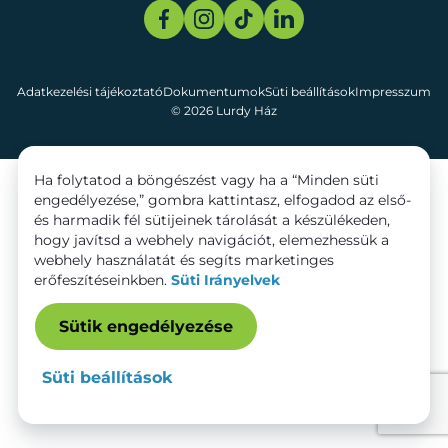
Adatkezelési tájékoztató
Dokumentumok
Süti beállítások
Impresszum
© 2026 Lurdy Ház
Ha folytatod a böngészést vagy ha a “Minden süti
engedélyezése,” gombra kattintasz, elfogadod az első-
és harmadik fél sütijeinek tárolását a készülékeden,
hogy javítsd a webhely navigációt, elemezhessük a
webhely használatát és segíts marketinges
erőfeszítéseinkben.
Süti Irányelvek
Sütik engedélyezése
Süti beállítások