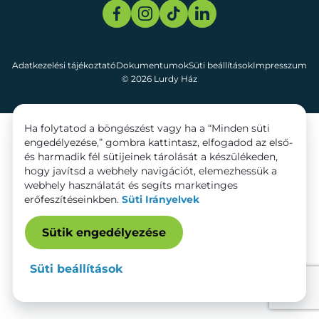
Adatkezelési tájékoztató
Dokumentumok
Süti beállítások
Impresszum
© 2026 Lurdy Ház
Ha folytatod a böngészést vagy ha a “Minden süti
engedélyezése,” gombra kattintasz, elfogadod az első-
és harmadik fél sütijeinek tárolását a készülékeden,
hogy javítsd a webhely navigációt, elemezhessük a
webhely használatát és segíts marketinges
erőfeszítéseinkben.
Süti Irányelvek
Sütik engedélyezése
Süti beállítások