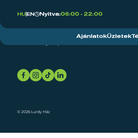
Nyitva:
06:00 - 22:00
HU
EN
Ajánlatok
Üzletek
T
Rendezvényközpont
Rólunk
Fenn
© 2026 Lurdy Ház