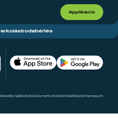
Applikáció
arkolás
Irodabérlés
ások
Kapcsolat
Bérelhető területek
tkezelési tájékoztató
Dokumentumok
Süti beállítások
Impresszum