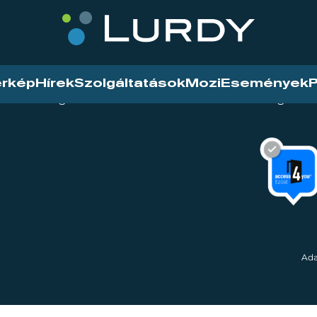
érkép
Hírek
Szolgáltatások
Mozi
Események
P
tarthatóság
Mozi
Hírek
Szolgáltat
Ada