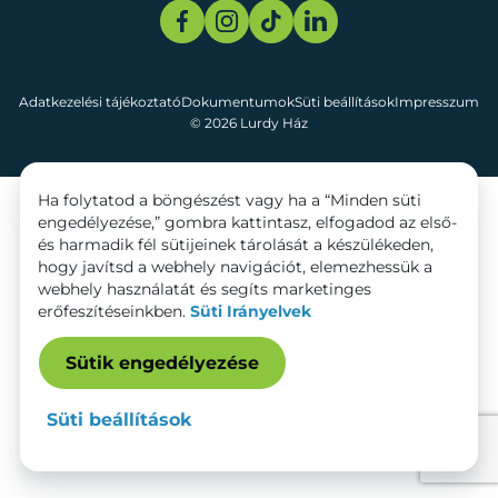
Adatkezelési tájékoztató
Dokumentumok
Süti beállítások
Impresszum
© 2026 Lurdy Ház
Ha folytatod a böngészést vagy ha a “Minden süti
engedélyezése,” gombra kattintasz, elfogadod az első-
és harmadik fél sütijeinek tárolását a készülékeden,
hogy javítsd a webhely navigációt, elemezhessük a
webhely használatát és segíts marketinges
erőfeszítéseinkben.
Süti Irányelvek
Sütik engedélyezése
Süti beállítások