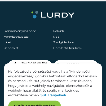
Rendezvényközpont
Rólunk
Fenntarthatóság
Mozi
Hírek
Szolgáltatások
Kapcsolat
Bérelhető területek
Ha folytatod a böngészést vagy ha a “Minden süti
engedélyezése,” gombra kattintasz, elfogadod az első-
és harmadik fél sütijeinek tárolását a készülékeden,
hogy javítsd a webhely navigációt, elemezhessük a
webhely használatát és segíts marketinges
erőfeszítéseinkben.
Süti Irányelvek