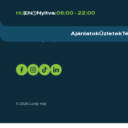
Nyitva:
06:00 - 22:00
HU
EN
Ajánlatok
Üzletek
T
Rendezvényközpont
Rólunk
Fenn
© 2026 Lurdy Ház