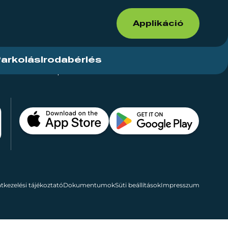
Applikáció
arkolás
Irodabérlés
ások
Kapcsolat
Bérelhető területek
tkezelési tájékoztató
Dokumentumok
Süti beállítások
Impresszum