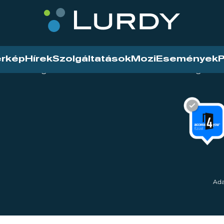
érkép
Hírek
Szolgáltatások
Mozi
Események
P
tarthatóság
Mozi
Hírek
Szolgáltat
Ada