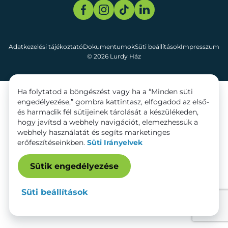
Adatkezelési tájékoztató
Dokumentumok
Süti beállítások
Impresszum
© 2026 Lurdy Ház
Ha folytatod a böngészést vagy ha a “Minden süti
engedélyezése,” gombra kattintasz, elfogadod az első-
és harmadik fél sütijeinek tárolását a készülékeden,
hogy javítsd a webhely navigációt, elemezhessük a
webhely használatát és segíts marketinges
erőfeszítéseinkben.
Süti Irányelvek
Sütik engedélyezése
Süti beállítások