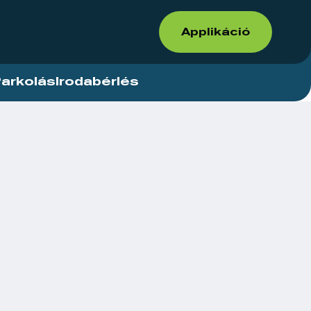
Applikáció
arkolás
Irodabérlés