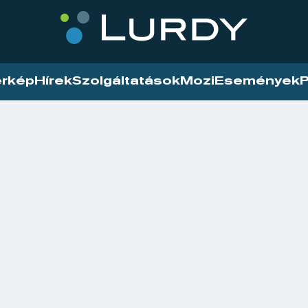
érkép
Hírek
Szolgáltatások
Mozi
Események
P