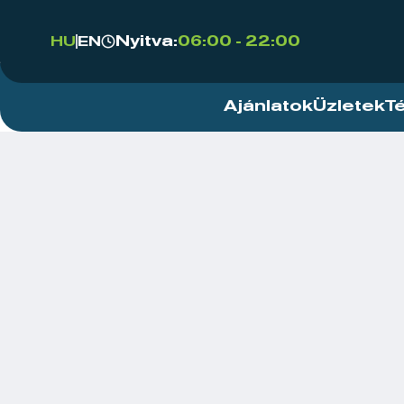
Nyitva:
06:00 - 22:00
HU
EN
Ajánlatok
Üzletek
T