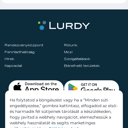
Rendezvényközpont
Rólunk
Fenntarthatóság
Mozi
Hírek
Szolgáltatások
Kapcsolat
Bérelhető területek
Ha folytatod a böngészést vagy ha a “Minden süti
engedélyezése,” gombra kattintasz, elfogadod az első-
és harmadik fél sütijeinek tárolását a készülékeden,
hogy javítsd a webhely navigációt, elemezhessük a
webhely használatát és segíts marketinges