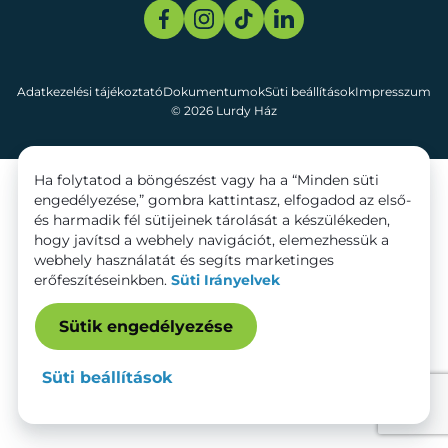
Adatkezelési tájékoztató
Dokumentumok
Süti beállítások
Impresszum
© 2026 Lurdy Ház
Ha folytatod a böngészést vagy ha a “Minden süti
engedélyezése,” gombra kattintasz, elfogadod az első-
és harmadik fél sütijeinek tárolását a készülékeden,
hogy javítsd a webhely navigációt, elemezhessük a
webhely használatát és segíts marketinges
erőfeszítéseinkben.
Süti Irányelvek
Sütik engedélyezése
Süti beállítások