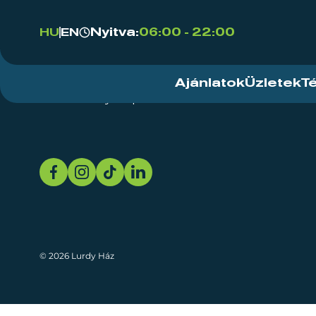
Nyitva:
06:00 - 22:00
HU
EN
Ajánlatok
Üzletek
T
Rendezvényközpont
Rólunk
Fenn
© 2026 Lurdy Ház