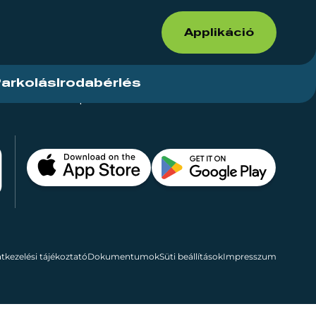
Applikáció
arkolás
Irodabérlés
ások
Kapcsolat
Bérelhető területek
tkezelési tájékoztató
Dokumentumok
Süti beállítások
Impresszum