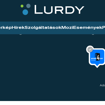
érkép
Hírek
Szolgáltatások
Mozi
Események
P
tarthatóság
Mozi
Hírek
Szolgáltat
Ada