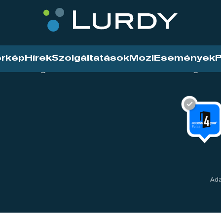
érkép
Hírek
Szolgáltatások
Mozi
Események
P
tarthatóság
Mozi
Hírek
Szolgáltat
Ada