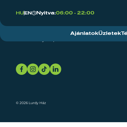
Nyitva:
06:00 - 22:00
HU
EN
Ajánlatok
Üzletek
T
Rendezvényközpont
Rólunk
Fenn
© 2026 Lurdy Ház