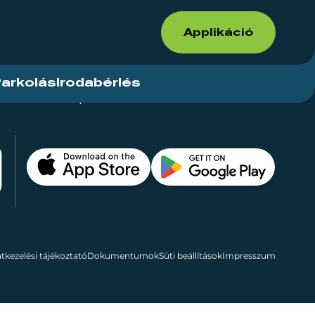
Applikáció
arkolás
Irodabérlés
ások
Kapcsolat
Bérelhető területek
tkezelési tájékoztató
Dokumentumok
Süti beállítások
Impresszum