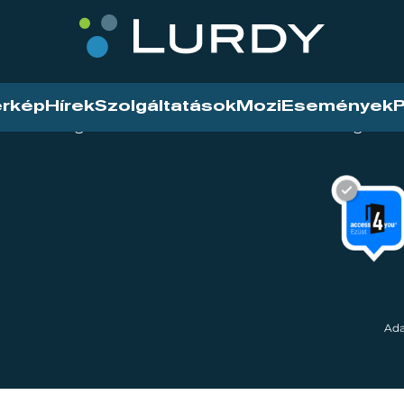
érkép
Hírek
Szolgáltatások
Mozi
Események
P
tarthatóság
Mozi
Hírek
Szolgáltat
Ada