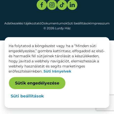
Adatkezelési tájékoztató
Dokumentumok
Süti beállítások
Impresszum
© 2026 Lurdy Ház
Ha folytatod a böngészést vagy ha a “Minden süti
engedélyezése,” gombra kattintasz, elfogadod az első-
és harmadik fél sütijeinek tárolását a készülékeden,
hogy javítsd a webhely navigációt, elemezhessük a
webhely használatát és segíts marketinges
erőfeszítéseinkben.
Süti Irányelvek
Sütik engedélyezése
Süti beállítások