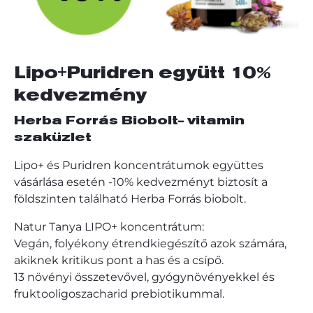
Lipo+Puridren együtt 10%
kedvezmény
Herba Forrás Biobolt- vitamin
szaküzlet
Lipo+ és Puridren koncentrátumok együttes
vásárlása esetén -10% kedvezményt biztosít a
földszinten található Herba Forrás biobolt.
Natur Tanya LIPO+ koncentrátum:
Vegán, folyékony étrendkiegészítő azok számára,
akiknek kritikus pont a has és a csípő.
13 növényi összetevővel, gyógynövényekkel és
fruktooligoszacharid prebiotikummal.